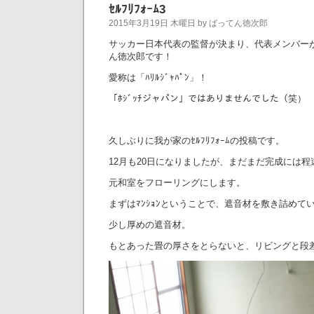
ｾﾙﾌﾘﾌｫｰﾑ3
2015年3月19日 木曜日 by ばってん徳次郎
サッカー日本代表の監督が決まり、代表メンバー
ん徳次郎です！
愛称は「ﾊﾘﾙｼﾞｬﾊﾟﾝ」！
「ﾎｼﾞｯﾁジャパン」ではありませんでした（笑）
久しぶりに我が家のｾﾙﾌﾘﾌｫｰﾑの投稿です。
12月も20日になりましたが、まだまだ完成には程
元和室をフローリングにします。
まずはﾏﾝｼｮﾝということで、遮音材を敷き詰めて
少し厚めの遮音材。
もとあった畳の厚さをとらないと、リビングと段