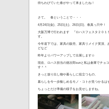
待ちわびていた春がやって来ましたね！
さて。 春ということで・・・
4月24日(金)、25日(土)、26日(日)、春真っ只中！
大阪万博で行われます 『ロハスフェスタ２０１
す。
今年道下では、家具の販売、家具リメイク実演、
どなど
昨年よりパワーアップして出展します☆
現在、ロハス担当の徳次郎sunと私は倉庫でチョ
す＾＾
きっと放り出し物や暮らしに役立つもの、
暮らしを今一歩愉しめるモノ・コトが見つかるは
ちょっとだけ準備の様子をお見せしますね。