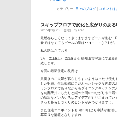
カテゴリー:
日々のブログ
|
コメントは
スキップフロアで変化と広がりのある
2015年3月20日 金曜日 by ered
最近春らしくなってきてますますビールが進む R
春ではなくてもビールの量は･･･(－ －;)ですが。
私の話はさておき
3月 21日(土) 22日(日)と福知山市字京にて最
致します。
今回の最新住宅の見所は
共働きのご夫婦が暮らしやすいようゆったり使え
した収納、生活動線にこだわったシックな内装の
ワンフロアでありながらもダイニングキッチンの
を勾配天井にしたりと縦の空間のつながりや生活
の演出などいろいろなアイデアがもりこまれてい
きっと暮らしづくりのヒントがみつかりますよ。
また住宅エコポイントも3月10日より申請が復活
耳寄りな情報となりますね。