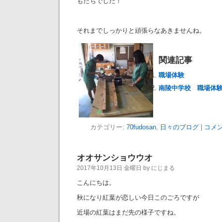
もたちでした！
それまでしっかりと頑張らなあきませんね。
関連記事
職場体験
南陵中学校 職場体
カテゴリー:
70fudosan
,
日々のブログ
|
コメン
オオサンショウウオ
2017年10月13日 金曜日 by にじまる
こんにちは。
秋になり紅葉が恋しい今日このごろですが
近場の紅葉はまだ先の様子ですね。