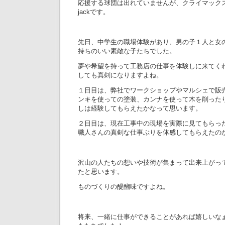
応援する球団は出れていませんが、クライマック
jackです。
先日、中学生の職場体験があり、男の子１人と女
持ちのいい素敵な子たちでした。
夢や希望を持って工務店の仕事を体験しに来てく
しても真剣になりますよね。
１日目は、弊社でワークショップやマルシェで販
ンキを使っての塗装、カンナを使って木を削った
しは経験してもらえたかなって思います。
２日目は、現在工事中の現場を実際に見てもらっ
職人さんの真剣な仕事ぶりを体感してもらえたの
沢山の人たちの想いや技術が集まって出来上がっ
たと思います。
ものづくりの醍醐味ですよね。
将来、一緒に仕事ができることがあれば嬉しいな