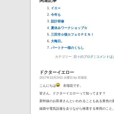
関連記事
イエ＝
今年も
設計研修
夏休みワークショップ☆
三田市☆猫カフェＯＰＥＮ！
大晦日。
パートナー様のくらし
カテゴリー:
日々のブログ
|
コメントは
ドクターイエロー
2017年10月24日 火曜日 by 衣瑠花
こんにちは
衣瑠花です。
皆さん、ドクターイエローって知ってます？
新幹線のお医者さんといわれることもある黄色の
線路や電気設備を走りながら検査する車両のこと