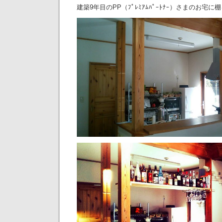
建築9年目のPP（ﾌﾟﾚﾐｱﾑﾊﾟｰﾄﾅｰ）さまのお宅