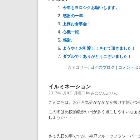
今年もヨロシクお願いします。
感謝の一年
上棟お食事会！
心機一転
感謝。
ようやくお引渡し！させて頂きました！
ダブルで！ありがとうございました！
カテゴリー:
日々のブログ
|
コメントは
イルミネーション
2017年1月9日 月曜日 by みにぴんぷりん
こんにちは。お正月気分がなかなか抜けず朝がつ
この冬は比較的暖かい日が多く過ごしやすいなぁ
しょうか・・・
さて先日の事ですが、神戸フルーツフラワーパー