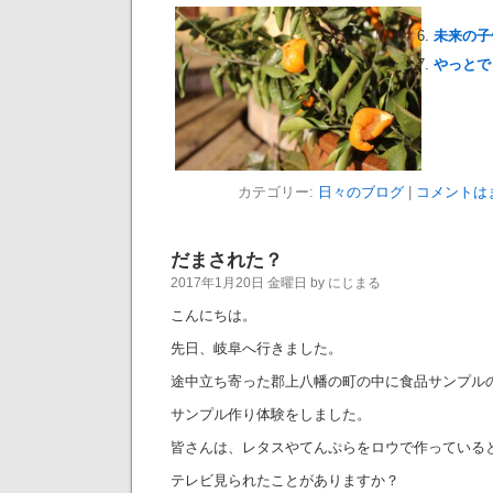
未来の子
やっとで
カテゴリー:
日々のブログ
|
コメントは
だまされた？
2017年1月20日 金曜日 by にじまる
こんにちは。
先日、岐阜へ行きました。
途中立ち寄った郡上八幡の町の中に食品サンプル
サンプル作り体験をしました。
皆さんは、レタスやてんぷらをロウで作っている
テレビ見られたことがありますか？