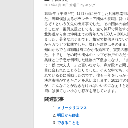
2017年1月18日 水曜日 by キング
1995年（平成7年）1月17日に発生した兵庫県
た。当時僕はあるボランティア団体の役職に就い
るぞ！という矢先の出来事でした。その団体の会
ましたが、復興支援としても、全て神戸で開催す
北海道から南は沖縄までの青年たち150人～200
ました。著名なホテルでも、格安で提供されてい
からガラガラ状態でした。壊れた建物はそのまま
知山からでも3時間は有にかかる始末で、震災の
た。中でも、その時の団体のトップが神戸の方だ
奥様とご子息が倒壊した建物の下敷きになり、「
て！僕は大丈夫！」と言いながら、声が段々と聞
目に合われたことを知りました。そんな中でも、
れている姿に感動したのです。僕も一年をしっか
決意表明ができたことを思い出します。2011年
が、こんなことが起きなければいいのになぁ！と
威には勝てない小さな存在を感じています。
関連記事
メリークリスマス
明日から師走
できることを