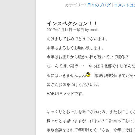
カテゴリー:
日々のブログ
|
コメントは
インスペクション！！
2017年1月14日 土曜日 by ered
明けましておめでとうございます。
本年もよろしくお願い致します。
今年はお正月から暖かい日が続いていて暖冬？
な～んて淡い期待･･･ やっぱり北部ですしそん
訳にはいきませんよね
寒波は明後日までだそ
皆さんお気をつけくださいね。
RAKUTAレッドです。
ゆっくりとお正月を過ごされた方、またお忙しく
様々かとは思いますが、住まいのご計画ってお正
家族会議をされて年明けから『さぁ 今年こそは