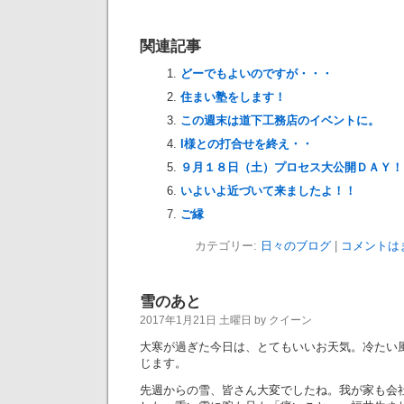
関連記事
どーでもよいのですが・・・
住まい塾をします！
この週末は道下工務店のイベントに。
I様との打合せを終え・・
９月１８日（土）プロセス大公開ＤＡＹ！
いよいよ近づいて来ましたよ！！
ご縁
カテゴリー:
日々のブログ
|
コメントは
雪のあと
2017年1月21日 土曜日 by クイーン
大寒が過ぎた今日は、とてもいいお天気。冷たい
じます。
先週からの雪、皆さん大変でしたね。我が家も会