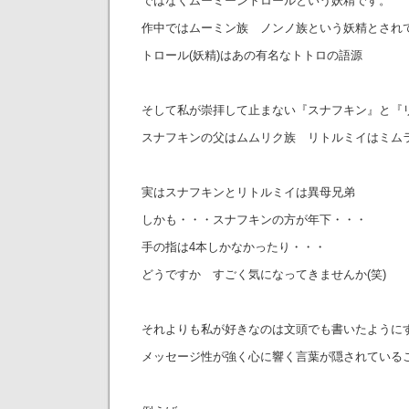
ではなくムーミーントロールという妖精です。
作中ではムーミン族 ノンノ族という妖精とされ
トロール(妖精)はあの有名なトトロの語源
そして私が崇拝して止まない『スナフキン』と『
スナフキンの父はムムリク族 リトルミイはミム
実はスナフキンとリトルミイは異母兄弟
しかも・・・スナフキンの方が年下・・・
手の指は4本しかなかったり・・・
どうですか すごく気になってきませんか(笑)
それよりも私が好きなのは文頭でも書いたように
メッセージ性が強く心に響く言葉が隠されている