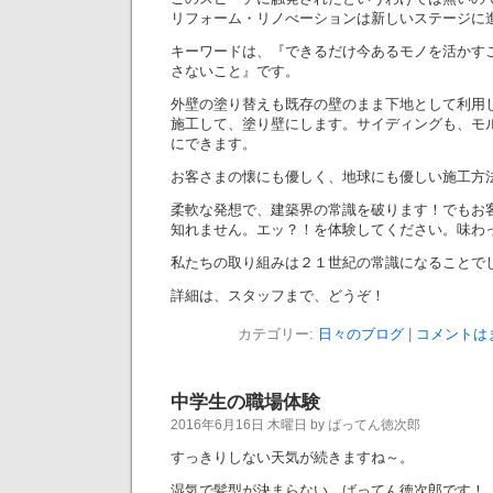
リフォーム・リノべーションは新しいステージに
キーワードは、『できるだけ今あるモノを活かす
さないこと』です。
外壁の塗り替えも既存の壁のまま下地として利用
施工して、塗り壁にします。サイディングも、モ
にできます。
お客さまの懐にも優しく、地球にも優しい施工方
柔軟な発想で、建築界の常識を破ります！でもお
知れません。エッ？！を体験してください。味わ
私たちの取り組みは２１世紀の常識になることで
詳細は、スタッフまで、どうぞ！
カテゴリー:
日々のブログ
|
コメントは
中学生の職場体験
2016年6月16日 木曜日 by ばってん徳次郎
すっきりしない天気が続きますね～。
湿気で髪型が決まらない、ばってん徳次郎です！