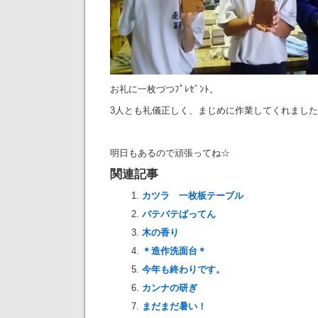
お礼に一枚づつﾌﾟﾚｾﾞﾝﾄ。
3人とも礼儀正しく、まじめに作業してくれまし
明日もあるので頑張ってね☆
関連記事
カツラ 一枚板テーブル
バテバテばってん
木の香り
＊造作洗面台＊
今年も終わりです。
カンナの研ぎ
まだまだ暑い！