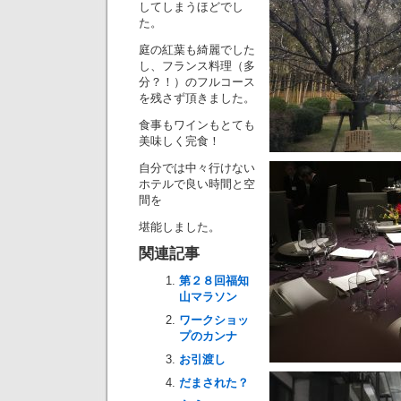
してしまうほどでし
た。
庭の紅葉も綺麗でした
し、フランス料理（多
分？！）のフルコース
を残さず頂きました。
食事もワインもとても
美味しく完食！
自分では中々行けない
ホテルで良い時間と空
間を
堪能しました。
関連記事
第２８回福知
山マラソン
ワークショッ
プのカンナ
お引渡し
だまされた？