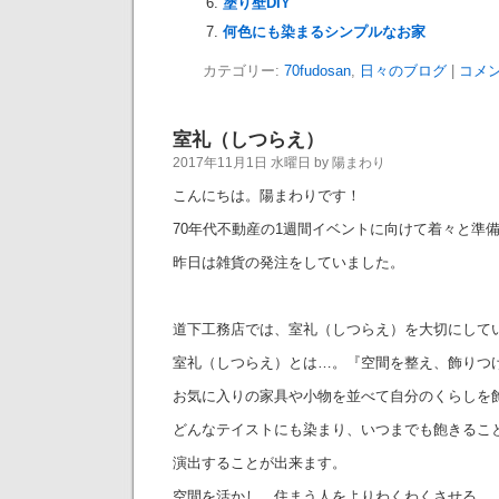
塗り壁DIY
何色にも染まるシンプルなお家
カテゴリー:
70fudosan
,
日々のブログ
|
コメン
室礼（しつらえ）
2017年11月1日 水曜日 by 陽まわり
こんにちは。陽まわりです！
70年代不動産の1週間イベントに向けて着々と準
昨日は雑貨の発注をしていました。
道下工務店では、室礼（しつらえ）を大切にして
室礼（しつらえ）とは…。『空間を整え、飾りつ
お気に入りの家具や小物を並べて自分のくらしを
どんなテイストにも染まり、いつまでも飽きるこ
演出することが出来ます。
空間を活かし、住まう人をよりわくわくさせる、