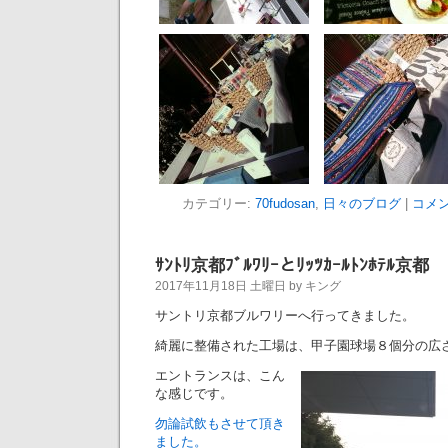
カテゴリー:
70fudosan
,
日々のブログ
|
コメン
ｻﾝﾄﾘ京都ﾌﾞﾙﾜﾘｰとﾘｯﾂｶｰﾙﾄﾝﾎﾃﾙ京都
2017年11月18日 土曜日 by キング
サントリ京都ブルワリーへ行ってきました。
綺麗に整備された工場は、甲子園球場８個分の広
エントランスは、こん
な感じです。
勿論試飲もさせて頂き
ました。