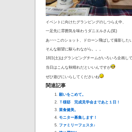
イベントに向けたグランピングのしつらえ中、
一足先に雰囲気を味わうダニエルさん(笑)
あ~~~このショット、ドローン飛ばして撮影した
そんな願望に駆られながら。。。
18日(土)はグランピングチームがいろいろ企画し
当日はこんな秋晴れだといいんですが
ぜひ遊びにいらしてくださいね
関連記事
願いをこめて。
Ｔ様邸 完成見学会まであと１日！
菜食健美。
モニター募集します！
ファミリーフェスタ♪