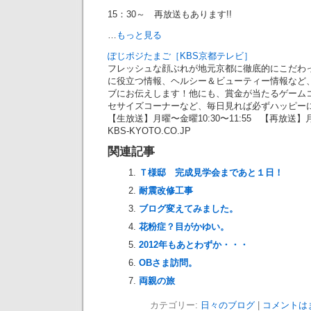
15：30～ 再放送もあります!!
…
もっと見る
ぽじポジたまご［KBS京都テレビ］
フレッシュな顔ぶれが地元京都に徹底的にこだわ
に役立つ情報、ヘルシー＆ビューティー情報など
ブにお伝えします！他にも、賞金が当たるゲーム
セサイズコーナーなど、毎日見れば必ずハッピー
【生放送】月曜〜金曜10:30〜11:55 【再放送】月曜
KBS-KYOTO.CO.JP
関連記事
Ｔ様邸 完成見学会まであと１日！
耐震改修工事
ブログ変えてみました。
花粉症？目がかゆい。
2012年もあとわずか・・・
OBさま訪問。
両親の旅
カテゴリー:
日々のブログ
|
コメントは