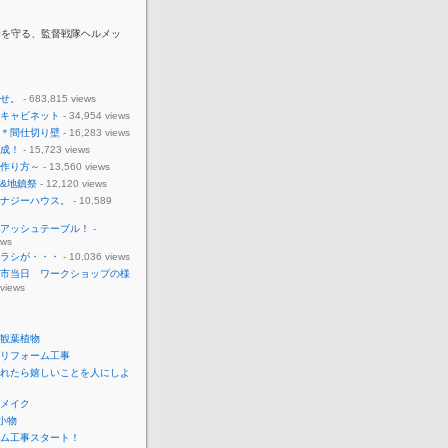
和を守る、監督戦隊ヘルメッ
せ。
- 683,815 views
キャビネット
- 34,954 views
＊間仕切り壁
- 16,283 views
成！
- 15,723 views
作り方～
- 13,560 views
&地鎮祭
- 12,120 views
ナジーハウス。
- 10,589
アッシュテーブル！
-
ews
ラシが・・・
- 10,036 views
市当日 ワークショップの様
 views
観葉植物
リフォーム工事
れたら嬉しいことを人にしよ
メイク
o小物
ム工事スタート！