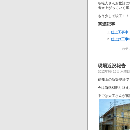
各職人さんお世話に
出来上がっていく事
もう少しで竣工！！
関連記事
仕上工事中
仕上げ工事
カテ
現場近況報告
2012年6月13日 水曜
福知山の新築現場で
今は断熱材貼り終え
中では大工さんが奮