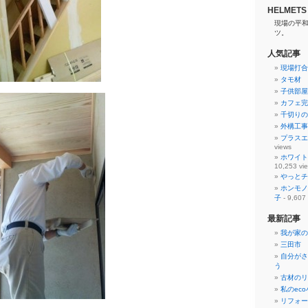
HELMETS
現場の平
ツ。
人気記事
現場打合
タモ材 
子供部屋
カフェ完
千切りの
外構工事
プラスエ
views
ホワイト
10,253 vi
やっとチ
ホンモノ
子
- 9,607
最新記事
我が家の
三田市 
自分がさ
う
古材のリ
私のec
リフォー