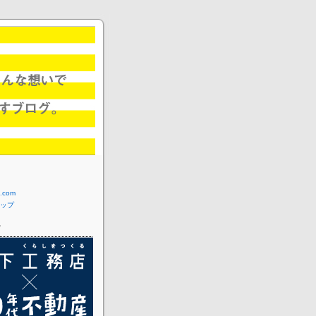
com
ップ
ー