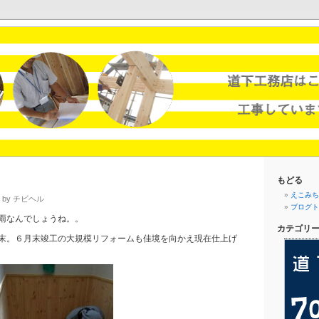
メッツ。
もどる
えこみち.
 by チビヘル
ブログト
雨なんでしょうね。。
カテゴリ
末。６月末竣工の大規模リフォームも佳境を向かえ現在仕上げ