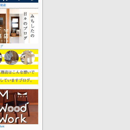
不動産
ログ
ork