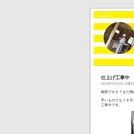
HELMETS
現場の平和を守る、監督戦隊ヘル
仕上げ工事中
2012年6月25日 月曜日
梅雨ですか？まだ梅
早いものでもう６月
工事中です。