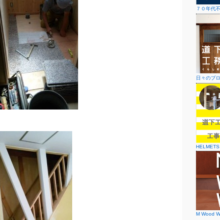
７０年代
日々のブ
HELMETS
M Wood W