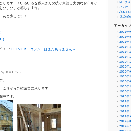
М＋便り
なります！！いろいろな職人さんの技が集結し大切なおうちが
パンがニ
をひしひしと感じますね。
心地よい
 あと少しです！！
発祥の誇
アーカイ
2021年
！
2021年
中！
2021年
2021年
ゴリー:
HELMETS
|
コメントはまだありません »
2021年
2021年
2020年
2020年
2020年
日 by キョロヘル
2020年
す。
2020年
2020年
、これから外壁左官に入ります。
2020年
闘中です。
2020年
2019年
2019年
2019年
2019年
2019年
2019年