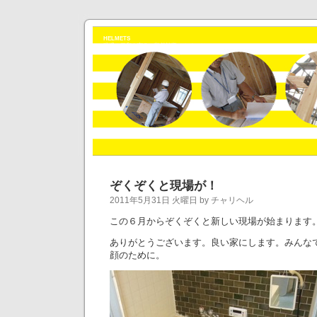
HELMETS
現場の平和を守る、監督戦隊ヘルメッツ。
ぞくぞくと現場が！
2011年5月31日 火曜日 by チャリヘル
この６月からぞくぞくと新しい現場が始まります
ありがとうございます。良い家にします。みんな
顔のために。