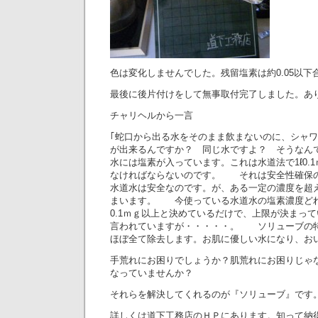
色は変化しませんでした。残留塩素は約0.05以下
最後に後片付けをして無事取付完了しました。あ
チャリヘルから一言
｢蛇口から出る水をそのまま飲まないのに、シャ
が出来るんですか？ 同じ水ですよ？ そうなん
水には塩素が入っています。これは水道法で1ℓ0.
なければならないのです。 それは 安全性確保
水道水は安全なのです。が、ある一定の濃度を超
まいます。 今使っている水道水の塩素濃度ど
0.1ｍｇ以上と決めているだけで、上限が決まっ
言われていますが・・・・・。 ソリューブの
ほぼ全て除去します。お肌に優しい水になり、お
手荒れにお困りでしょうか？肌荒れにお困りじゃ
なっていませんか？
それらを解決してくれるのが『ソリューブ』です
詳しくは道下工務店のＨＰにあります。知って納