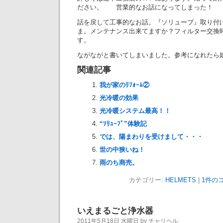
ださい。 営業的なお話になってしまった！
話を戻して工事的なお話。『ソリューブ』取り付
ま。メンテナンス出来てますか？フィルター交換時
す。
ながながと書いてしまいました。参考になれたら
関連記事
我が家のﾘﾌｫｰﾑ②
光冷暖の効果
光冷暖システム最高！！
“ｿﾘｭｰﾌﾞ”体験記
では、陽まわりを受けまして・・・
世の中狭いね！
雨のち商売。
カテゴリー:
HELMETS
|
1件のコ
いえまるごと浄水器
2011年5月18日 水曜日 by チャリヘル