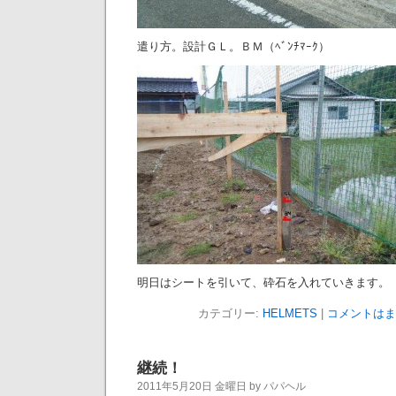
遣り方。設計ＧＬ。ＢＭ（ﾍﾞﾝﾁﾏｰｸ）
明日はシートを引いて、砕石を入れていきます。
カテゴリー:
HELMETS
|
コメントはま
継続！
2011年5月20日 金曜日 by パパヘル