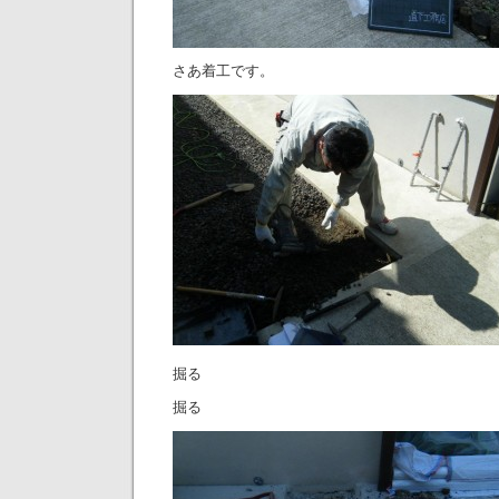
さあ着工です。
掘る
掘る