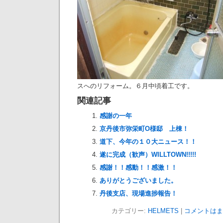
スへのリフォーム。６月中頃着工です。
関連記事
感謝の一年
京丹後市弥栄町O様邸 上棟！
道下、今年の１０大ニュース！！
遂に完成（歓声）WILLTOWN!!!!!
感謝！！感動！！感激！！
ありがとうございました。
丹後支店、現場進捗報告！
カテゴリー:
HELMETS
|
コメントはま