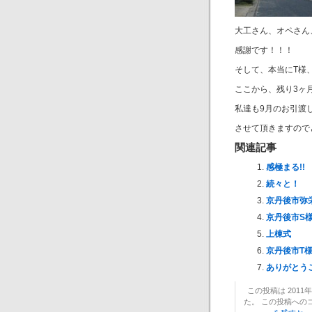
大工さん、オペさん
感謝です！！！
そして、本当にT様
ここから、残り3ヶ
私達も9月のお引渡
させて頂きますので
関連記事
感極まる!!
続々と！
京丹後市弥
京丹後市S
上棟式
京丹後市T
ありがとう
この投稿は 2011年6
た。 この投稿への