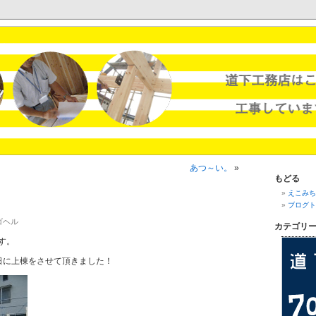
メッツ。
あつ～い。
»
もどる
えこみち.
ブログト
アゴヘル
カテゴリ
す。
日に上棟をさせて頂きました！