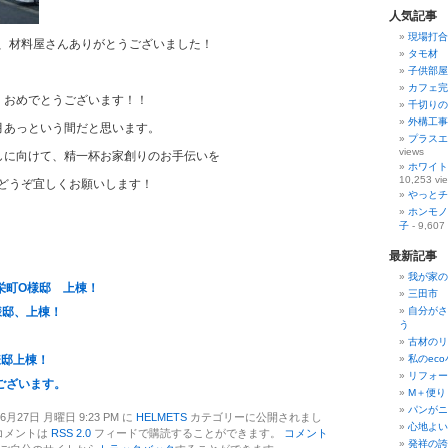
人気記事
現場打合
、材料屋さんありがとうございました！
タモ材 
子供部屋
カフェ完
、おめでとうございます！！
千切りの
外構工事
月あっという間だと思います。
プラスエ
views
しに向けて、精一杯お家創りのお手伝いを
ホワイト
10,253 vi
どうぞ宜しくお願いします！
やっとチ
ホンモノ
子
- 9,607
最新記事
我が家の
栄町O様邸 上棟！
三田市 
様邸、上棟！
自分がさ
う
古材のリ
様邸上棟！
私のec
リフォー
ございます。
М＋便り
パンがニ
月27日 月曜日 9:23 PM に
HELMETS
カテゴリーに公開されまし
心地よい
コメントは
RSS 2.0
フィードで購読することができます。
コメント
発祥の誇