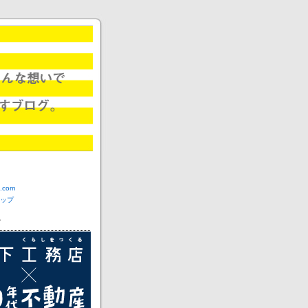
com
ップ
ー