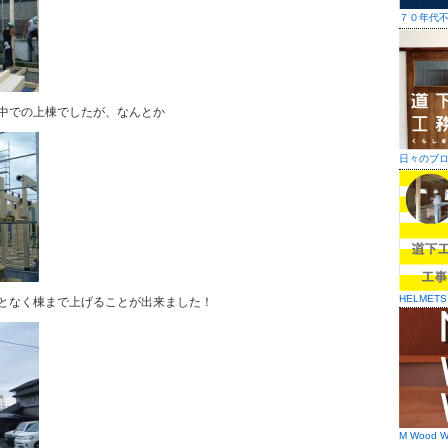
７０年代
中での上棟でしたが、なんとか
日々のブ
HELMETS
となく棟まで上げることが出来ました！
M Wood W