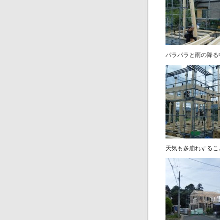
パラパラと雨の降る
天気も多崩れするこ