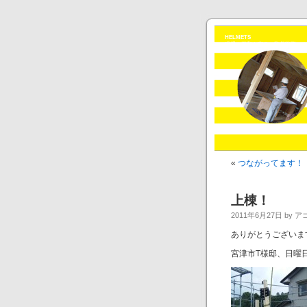
HELMETS
現場の平和を守る、監督戦隊ヘル
«
つながってます！
上棟！
2011年6月27日 by 
ありがとうございま
宮津市T様邸、日曜