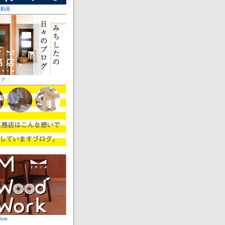
不動産
ログ
ork