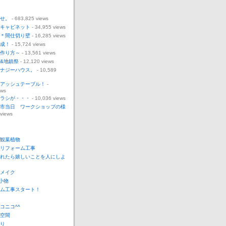
せ。
- 683,825 views
キャビネット
- 34,955 views
＊間仕切り壁
- 16,285 views
成！
- 15,724 views
作り方～
- 13,561 views
&地鎮祭
- 12,120 views
ナジーハウス。
- 10,589
アッシュテーブル！
-
ews
ラシが・・・
- 10,036 views
市当日 ワークショップの様
 views
観葉植物
リフォーム工事
れたら嬉しいことを人にしよ
メイク
o小物
ム工事スタート！
コニコ^^
空間
り