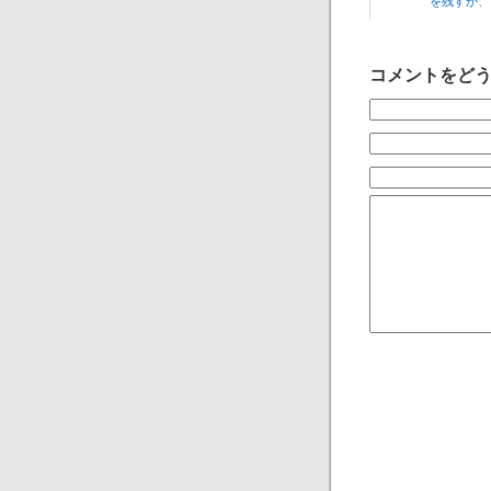
を残すか
、
コメントをど