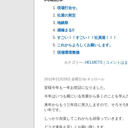
現場打合せ。
社屋の剪定
地鎮祭
感極まる!!
すごい！！すごい！！社員達！！！
これからよろしくお願いします。
現場環境整備
カテゴリー:
HELMETS
|
コメントはま
2012年12月28日 金曜日 by キョロヘル
皆様今年も一年お世話になりました。
今年はいつも横にいる先輩から多くのことを学ん
来年からもう三年目に突入しますので、そろそろ
い年です。
しっかり自覚してこれからも頑張っていきます。
どうぞ来年も宜しくお願い致します。