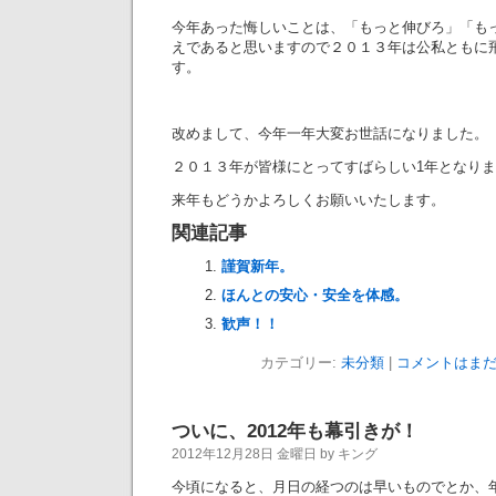
今年あった悔しいことは、「もっと伸びろ」「も
えであると思いますので２０１３年は公私ともに
す。
改めまして、今年一年大変お世話になりました。
２０１３年が皆様にとってすばらしい1年となり
来年もどうかよろしくお願いいたします。
関連記事
謹賀新年。
ほんとの安心・安全を体感。
歓声！！
カテゴリー:
未分類
|
コメントはまだ
ついに、2012年も幕引きが！
2012年12月28日 金曜日 by キング
今頃になると、月日の経つのは早いものでとか、