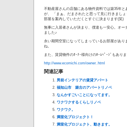
不動産屋さんの店舗にある物件資料では築35年と
が、 「まぁ、だまされたと思って見に行きまし
部屋を案内していただくとすぐに決まります(笑)
無事に入居者さんが決まり、僕達も一安心。オー
ました♪
永い期間空室になってしまっているお部屋があり
ね。
また、賃貸物件のｵｰﾅｰ様向けのﾎｰﾑﾍﾟｰｼﾞもあ
http://www.ecomichi.com/owner..html
関連記事
男前インテリアの賃貸アパート
福知山市 築古のアパートリノベ
なんかすごいことになってます。
ワクワクするくらしリノベ
ワクワク。
満室化プロジェクト！
満室化プロジェクト、動きます。