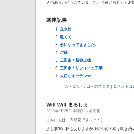
Ａ様ありがとうございました。今後とも宜しくお願
関連記事
立水栓
建てて…
形になってきました♪
ご縁
三田市＊新築上棟
三田市＊リフォーム工事
大切なキッチン☆
カテゴリー:
日々のブログ
|
コメントは
Will Will まるしぇ
2020年3月25日 水曜日 by 衣瑠花
こんにちは 衣瑠花です（＾＾）
少し肌寒い日もありますが社屋の前の桜は咲き始