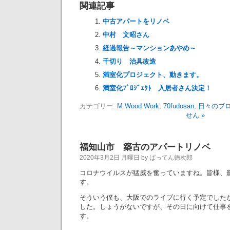
関連記事
中古アパートをリノベ
中村 文昭さん
経過報告～マンションあやめ～
千切り 治具改造
満室化プロジェクト、動きます。
満室化ﾌﾟﾛｼﾞｪｸﾄ 入居者さん決定！
カテゴリー:
M Wood Work
,
70fudosan
,
日々のブ
せん »
福知山市 築古のアパートリノベ
2020年3月2日 月曜日 by ばってん徳次郎
コロナウイルスが猛威を奮っていますね。皆様、
す。
そういう僕も、大阪でのライブに行く予定でした
した。しょうがないですが、その日に向けて仕事
す。