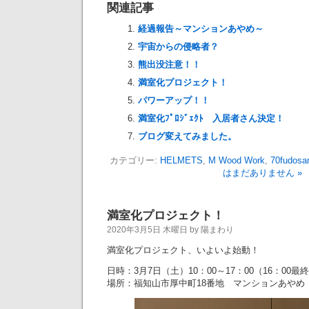
関連記事
経過報告～マンションあやめ～
宇宙からの侵略者？
熊出没注意！！
満室化プロジェクト！
パワーアップ！！
満室化ﾌﾟﾛｼﾞｪｸﾄ 入居者さん決定！
ブログ変えてみました。
カテゴリー:
HELMETS
,
M Wood Work
,
70fudosa
はまだありません »
満室化プロジェクト！
2020年3月5日 木曜日 by 陽まわり
満室化プロジェクト、いよいよ始動！
日時：3月7日（土）10：00～17：00（16：00最
場所：福知山市厚中町18番地 マンションあやめ