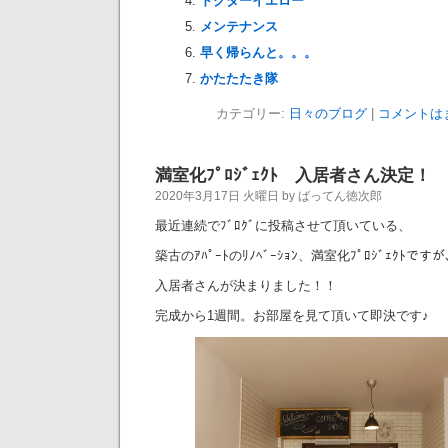
ドクターイエロー
メンテナンス
早く帰らんと。。。
かたたたき隊
カテゴリー:
日々のブログ
|
コメントは
満室化ﾌﾟﾛｼﾞｪｸﾄ 入居者さん決定！
2020年3月17日 火曜日 by ばってん徳次郎
最近連続でﾌﾞﾛｸﾞに投稿させて頂いている、
築古のｱﾊﾟｰﾄのﾘﾉﾍﾞｰｼｮﾝ、満室化ﾌﾟﾛｼﾞｪｸﾄです
入居者さんが決まりました！！
完成から1週間。お部屋を見て頂いて即決です♪