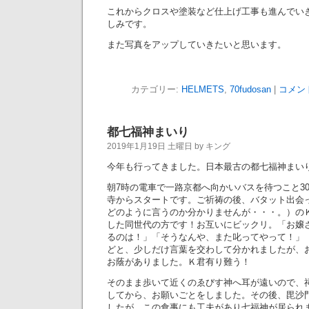
これからクロスや塗装など仕上げ工事も進んでい
しみです。
また写真をアップしていきたいと思います。
カテゴリー:
HELMETS
,
70fudosan
|
コメン
都七福神まいり
2019年1月19日 土曜日 by キング
今年も行ってきました。日本最古の都七福神まい
朝7時の電車で一路京都へ向かいバスを待つこと3
寺からスタートです。ご祈祷の後、バタット出会
どのように言うのか分かりませんが・・・。）の
した同世代の方です！お互いにビックリ。「お嬢
るのは！」「そうなんや、また叱ってやって！」
どと、少しだけ言葉を交わして分かれましたが、
お蔭がありました。Ｋ君有り難う！
そのまま歩いて近くのゑびす神へ耳が遠いので、
してから、お願いごとをしました。その後、毘沙
したが、この食事にも工夫があり七福神が居られ