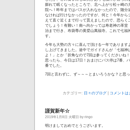
膨れて眠くなったところで、北へ上がり松ヶ崎の
院へ！昨年まではバスが入れなかったので、随分
なければ行けなかったのですが、何と！今年から
えて直ぐ近くまで行って貰えましたので、恐らく
でしょう！有難い！南へ向かっては寿老神の革堂
治まで行き、布袋尊の黄檗山萬福寺。これで七福
す。
今年も大勢の方々に喜んで頂ける一年であります
し上げてきました。途中でガイドさんが「七福神
よ！」とか「折角なので7回は参ってくださいね
思ったら、今日は17日！おまけにバス停は7番、
番でした。
7回と言わずに、ず～～～とまいろうかな？と思
カテゴリー:
日々のブログ
|
コメントは
謹賀新年☆
2019年1月8日 火曜日 by ringo
明けましておめでとうございます。