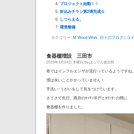
プロジェクト始動！！
折込みチラシ第2弾完成☆
しつらえる。
環境整備
カテゴリー:
M Wood Work
,
日々のブログ
|
コメ
食器棚増設 三田市
2019年1月24日 木曜日 by ばってん徳次郎
巷ではインフルエンザが流行っているようですね
僕は永いことかかっていません！
手洗い･うがいをして気をつけています。
さてさて先日、既存のｷｯﾁﾝ吊戸とｶｳﾝﾀｰの間に
食器棚を作りました。