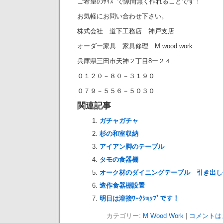
ご希望のｻｲｽﾞで隙間無く作れることです！
お気軽にお問い合わせ下さい。
株式会社 道下工務店 神戸支店
オーダー家具 家具修理 M wood work
兵庫県三田市天神２丁目8ー２４
０１２０－８０－３１９０
０７９－５５６－５０３０
関連記事
ガチャガチャ
杉の和室収納
アイアン脚のテーブル
タモの食器棚
オーク材のダイニングテーブル 引き出し
造作食器棚設置
明日は溶接ﾜｰｸｼｮｯﾌﾟです！
カテゴリー:
M Wood Work
|
コメントは