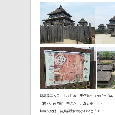
環壕集落入口、北境丘墓、甕棺墓列（歴代王の墓
北内部、南内部、中のムラ、倉と市・・・
埋蔵文化財、発掘調査面積が30haと広く、