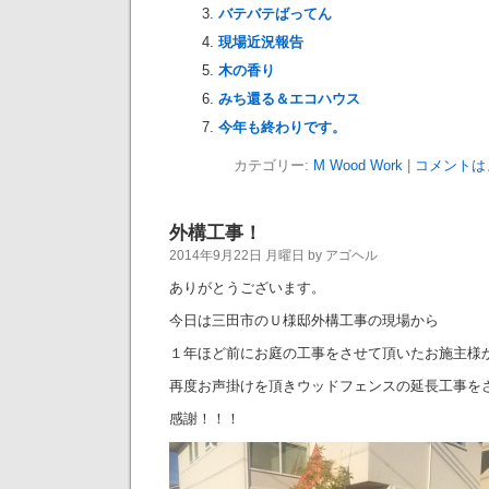
バテバテばってん
現場近況報告
木の香り
みち還る＆エコハウス
今年も終わりです。
カテゴリー:
M Wood Work
|
コメントは
外構工事！
2014年9月22日 月曜日 by アゴヘル
ありがとうございます。
今日は三田市のＵ様邸外構工事の現場から
１年ほど前にお庭の工事をさせて頂いたお施主様
再度お声掛けを頂きウッドフェンスの延長工事を
感謝！！！