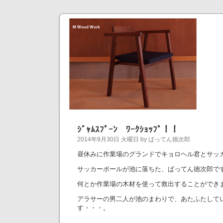
M Wood Work
ｼﾞｬﾑｽﾌﾟｰﾝ ﾜｰｸｼｮｯﾌﾟ！！
2014年9月30日 火曜日 by ばってん徳次郎
昼休みに作業場のグランドでキョロヘル君とサッ
サッカーボールが池に落ちた、ばってん徳次郎で
何とか作業場の木材を使って救出することができ
アラサーの男二人が池のまわりで、あたふたして
す・・・。