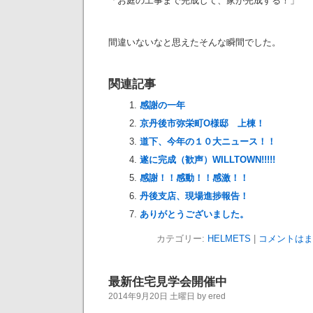
「お庭の工事まで完成して、家が完成する！」
間違いないなと思えたそんな瞬間でした。
関連記事
感謝の一年
京丹後市弥栄町O様邸 上棟！
道下、今年の１０大ニュース！！
遂に完成（歓声）WILLTOWN!!!!!
感謝！！感動！！感激！！
丹後支店、現場進捗報告！
ありがとうございました。
カテゴリー:
HELMETS
|
コメントはま
最新住宅見学会開催中
2014年9月20日 土曜日 by ered