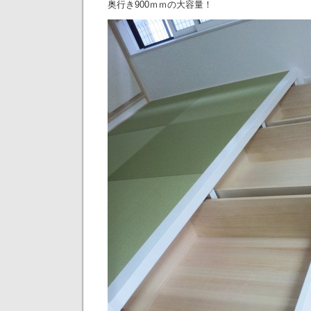
奥行き900ｍｍの大容量！