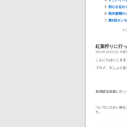
すごいぞ!!
初心を忘れ
両丹新聞の
第8回ホン
カ
紅葉狩りに行
2011年10月31日 月曜
こんにちはにじまる
ブログ、久しぶり反
奥飛騨温泉郷に行っ
ついでに小さい秋を
た。