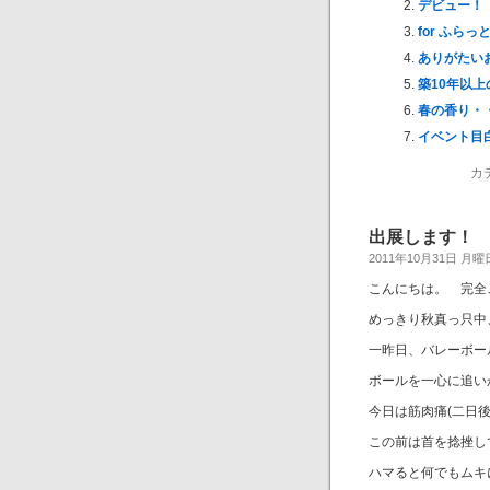
デビュー！
for ふらっ
ありがたいお
築10年以
春の香り・
イベント目
カ
出展します！
2011年10月31日 月曜
こんにちは。 完全
めっきり秋真っ只中
一昨日、バレーボー
ボールを一心に追
今日は筋肉痛(二日
この前は首を捻挫し
ハマると何でもムキ