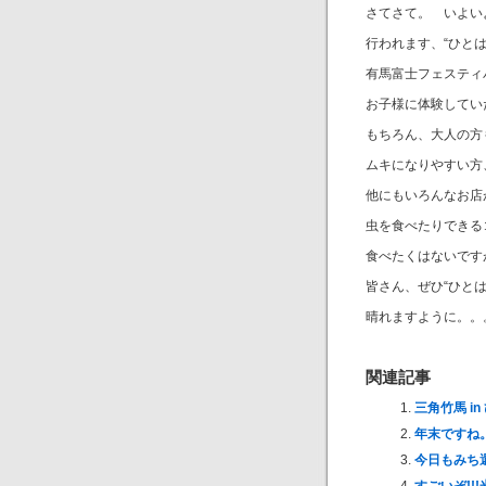
さてさて。 いよいよ
行われます、“ひと
有馬富士フェスティ
お子様に体験してい
もちろん、大人の方
ムキになりやすい
他にもいろんなお店
虫を食べたりでき
食べたくはないで
皆さん、ぜひ“ひと
晴れますように。。
関連記事
三角竹馬 i
年末ですね
今日もみち