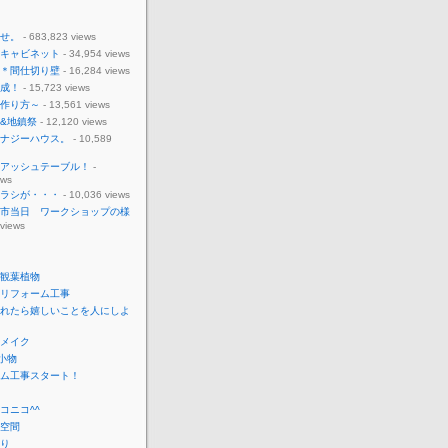
せ。
- 683,823 views
キャビネット
- 34,954 views
＊間仕切り壁
- 16,284 views
成！
- 15,723 views
作り方～
- 13,561 views
&地鎮祭
- 12,120 views
ナジーハウス。
- 10,589
アッシュテーブル！
-
ews
ラシが・・・
- 10,036 views
市当日 ワークショップの様
 views
観葉植物
リフォーム工事
れたら嬉しいことを人にしよ
メイク
o小物
ム工事スタート！
コニコ^^
空間
り