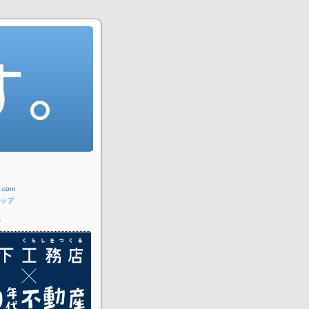
com
ップ
ー