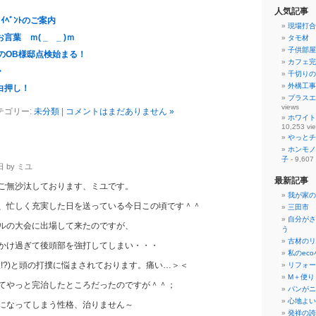
人気記事
とｲﾍﾞﾝﾄのご案内
現場打合
言葉 ｍ( _ _ )ｍ
タモ材 
子供部屋
上のOB様邸点検始まる！
カフェ完
・
千切りの
外構工事
白押し！
プラスエ
views
テゴリー:
未分類
|
コメントはまだありません »
ホワイト
10,253 vi
やっとチ
ホンモノ
子
- 9,607
日 by ミユ
最新記事
ご無沙汰しております、ミユです。
我が家の
、忙しく充実した日を送っている今日この頃です＾＾
三田市 
自分がさ
ルの大会に出場して来たのですが、
う
古材のリ
いかけ過ぎて後頭部を強打してしまい・・・
私のec
後!?)と頭の打撲に悩まされております。痛い…＞＜
リフォー
М＋便り
てやっと完治したところだったのですが＾＾；
パンがニ
心地よい
になってしまう性格、治りません～
発祥の誇