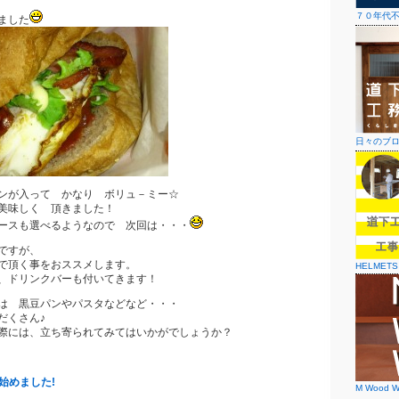
７０年代
ました
日々のブ
ンが入って かなり ボリュ－ミー☆
美味しく 頂きました！
ースも選べるようなので 次回は・・・
ですが、
で頂く事をおススメします。
HELMETS
、ドリンクバーも付いてきます！
は 黒豆パンやパスタなどなど・・・
だくさん♪
際には、立ち寄られてみてはいかがでしょうか？
始めました!
M Wood W