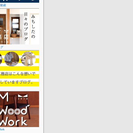
不動産
ログ
ork