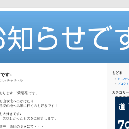
もどる
です♪
えこみち.
日 by チャリヘル
ブログト
カテゴリ
おります ’紫陽花’です。
お山や滝へ出かけたり
秘境の地へ温泉に行くのも好きです！
も大好きです♪
 美味しかったものをご紹介します。
途中 西紀のＳＡにて・・・