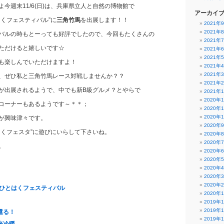
今週末11/6(日)は、兵庫県立人と自然の博物館で
アーカイ
はくフェスティバル”に
三角竹馬
を出展します！！
2021年
2021年
バルの時もとーっても好評でしたので、今回もたくさんの
2021年
ただけると嬉しいです☆
2021年
2021年
も楽しんでいただけますよ！
2021年
2021年
方、ぜひ私と三角竹馬レース対戦しませんか？？
2021年
が出展されるようで、中でも新B級グルメ？とやらで
2021年
2020年
るコーナーもあるようです～＊＊；
2020年
2020年
すが興味津々です。
2020年
はくフェスタ”に遊びにいらして下さいね。
2020年
2020年
。
2020年
2020年
2020年
2020年
2020年
n ひとはくフェスティバル
2020年
。
2019年
2019年
還る！
2019年