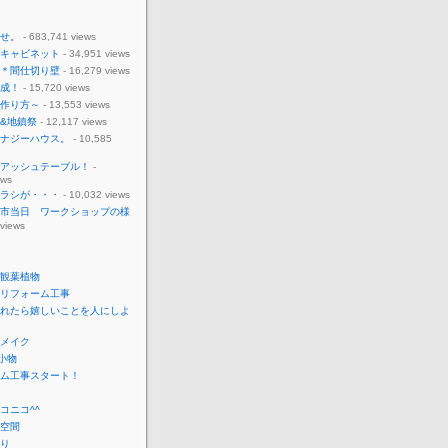
せ。
- 683,741 views
キャビネット
- 34,951 views
＊間仕切り壁
- 16,279 views
成！
- 15,720 views
作り方～
- 13,553 views
&地鎮祭
- 12,117 views
ナジーハウス。
- 10,585
アッシュテーブル！
-
ews
ラシが・・・
- 10,032 views
市当日 ワークショップの様
 views
観葉植物
リフォーム工事
れたら嬉しいことを人にしよ
メイク
o小物
ム工事スタート！
コニコ^^
空間
り