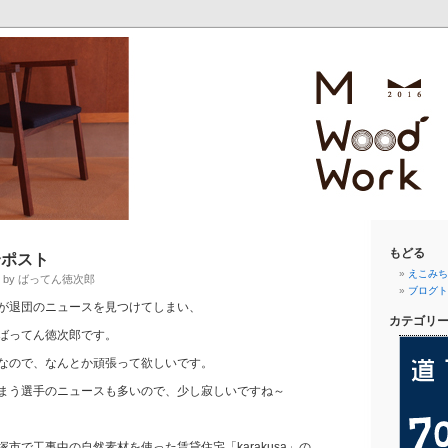
もどる
合ポスト
えこみち.
日 by ばってん徳次郎
ブログト
が退団のニュースを見つけてしまい、
カテゴリ
ばってん徳次郎です。
なので、なんとか頑張って欲しいです。
まう選手のニュースも多いので、少し寂しいですね～
市で工事中の自然素材を使った賃貸住宅「karakusa」の