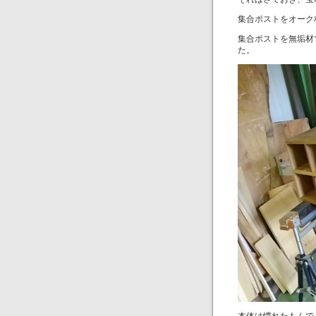
集合ポストをオーク
集合ポストを無垢材
た。