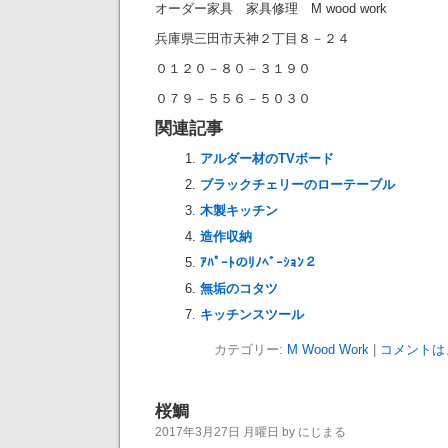
オーダー家具 家具修理 M wood work
兵庫県三田市天神２丁目８－２４
０１２０－８０－３１９０
０７９－５５６－５０３０
関連記事
アルダー材のTVボード
ブラックチェリーのローテーブル
木製キッチン
造作収納
ｱﾊﾟｰﾄのﾘﾉﾍﾞｰｼｮﾝ２
無垢のコタツ
キッチンスツール
カテゴリー:
M Wood Work
|
コメントは
桜鯛
2017年3月27日 月曜日 by にじまる