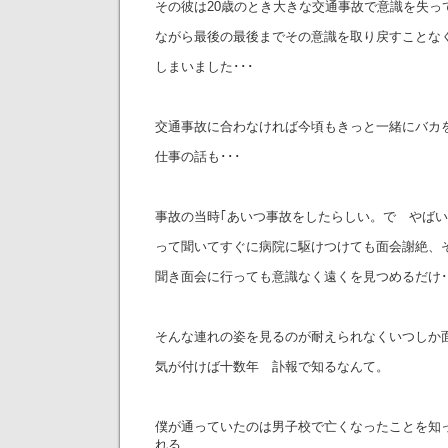
その彼は20歳のとき大きな交通事故で意識を失っ
ながら最後の最後までその意識を取り戻すことな
しまいました･･･
交通事故に合わなければ今頃もきっと一緒にバカ
仕事の話も･･･
事故の当時｢あいつ事故をしたらしい。で やばい
って聞いてすぐに病院に駆けつけても面会謝絶、
聞き面会に行っても意識なく遠くを見つめるだけ･
そんな連れの姿を見るのが耐えられなくいつしか面
気が付けば十数年 訃報で知るなんて。
僕が通っていたのは男子校で亡くなったことを知
れる