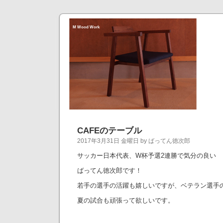
M Wood Work
CAFEのテーブル
2017年3月31日 金曜日 by ばってん徳次郎
サッカー日本代表、W杯予選2連勝で気分の良い
ばってん徳次郎です！
若手の選手の活躍も嬉しいですが、ベテラン選手
夏の試合も頑張って欲しいです。