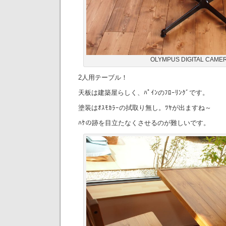
OLYMPUS DIGITAL CAME
2人用テーブル！
天板は建築屋らしく、ﾊﾟｲﾝのﾌﾛｰﾘﾝｸﾞです。
塗装はｵｽﾓｶﾗｰの拭取り無し。ﾂﾔが出ますね～
ﾊｹの跡を目立たなくさせるのが難しいです。