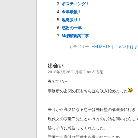
ポスティング！
今年最後！
地縄張り！
感謝の一年
M様邸新築工事
カテゴリー:
HELMETS
|
コメントはま
出会い
2018年3月26日 月曜日 by 衣瑠花
春ですね～
事務所の玄関の桜もちらほら咲き始めました
来月から高２になる息子は先日塾の講演会に行き
現代文の宗慶二先生という方のお話を聞いたらし
嬉しそうに報告してくれました。
学習する意味は語彙力を豊かにするため