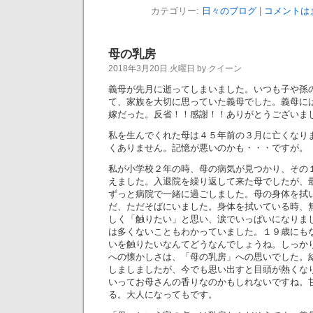
カテゴリー:
日々のブログ
|
コメントは
母の乳房
2018年3月20日 火曜日 by クイーン
義母が先月に逝ってしまいました。いつも子や孫
て、家族を大切に思っていた義母でした。義母に
嫁だった。反省！！感謝！！ありがとうございま
私を生んでくれた母は４５年前の３月に亡くなり
くありません。記憶が悪いのかも・・・ですが。
私が小学校２年の時、母の病気が見つかり、その
えました。入退院を繰り返して来た母でしたが、
ずっと病院で一緒に過ごしました。母の身体を拭
だ、ただそばにいました。身体を拭いている時、
しく「触りたい」と思い、涙でいっぱいになりま
は多くないこともわかっていました。１９歳にも
いを触りたいなんてどうなんでしょうね。しっか
への懐かしさは、「母の乳房」への思いでした。
しましましたが、今でも思い出すと目頭が熱くな
いってお母さんの香りなのかもしれないですね。
る。大人になってもです。