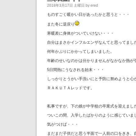
2018年3月17日 土曜日 by ered
ものすごく暖かい日があったかと思うと・・・
また冬に逆戻り
寒暖差に身体がついていけない・・・
自分はまさかインフルエンザなんてと思ってまし
何年かぶりにかかってしまいました。
年齢のせいなのかは分かりませんがなかなか熱が
5日間熱にうなされる始末・・・
しっかりとうがい手洗いにと予防に努めようと心
ＲＡＫＵＴＡレッドです。
私事ですが、下の娘が中学校の卒業式を迎えまし
ついこの間、入学したばかりのように感じていま
気がつけば・・・
まだまだ子供だと思う半面で一人前の口をきき、