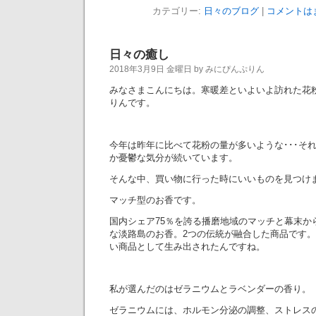
カテゴリー:
日々のブログ
|
コメントは
日々の癒し
2018年3月9日 金曜日 by みにぴんぷりん
みなさまこんにちは。寒暖差といよいよ訪れた花
りんです。
今年は昨年に比べて花粉の量が多いような･･･そ
か憂鬱な気分が続いています。
そんな中、買い物に行った時にいいものを見つけ
マッチ型のお香です。
国内シェア75％を誇る播磨地域のマッチと幕末か
な淡路島のお香。2つの伝統が融合した商品です
い商品として生み出されたんですね。
私が選んだのはゼラニウムとラベンダーの香り。
ゼラニウムには、ホルモン分泌の調整、ストレス