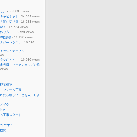
せ。
- 683,807 views
キャビネット
- 34,954 views
＊間仕切り壁
- 16,283 views
成！
- 15,723 views
作り方～
- 13,560 views
&地鎮祭
- 12,120 views
ナジーハウス。
- 10,589
アッシュテーブル！
-
ews
ラシが・・・
- 10,036 views
市当日 ワークショップの様
 views
観葉植物
リフォーム工事
れたら嬉しいことを人にしよ
メイク
o小物
ム工事スタート！
コニコ^^
空間
り