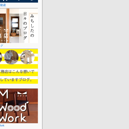
不動産
ログ
ork