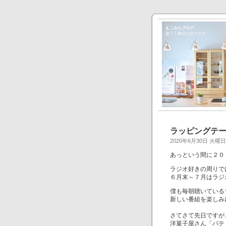
えこみちブログ
道下工務店公式ブログ
ラッピングテ
2020年6月30日 火曜
あっという間に２０
ラジオ好きの周りで
６月末～７月はラジ
僕も毎朝聴いている
新しい番組を楽しみ
さてさて先日ですが
洋菓子屋さん「パテ