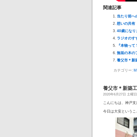
関連記事
当たり前へ
想いの共有
40歳になり
ラジオのす
『本物って
無垢の木の
養父市＊新
カテゴリー:
M
養父市＊新築
2020年6月27日 土曜日 b
こんにちは、神戸支
今日は大安というこ