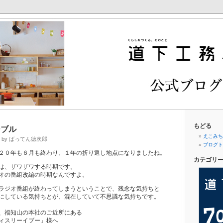
もどる
ーブル
えこみち.
日 by ばってん徳次郎
ブログト
２０年も６月も終わり、１年の折り返し地点になりましたね。
カテゴリ
は、ザワザワする時期です。
オの番組改編の時期なんですよ。
ラジオ番組が終わってしまうということで、残念な気持ちと
にしている気持ちとが、混在していて不思議な気持ちです。
、福知山の本社のご近所にある
ィスリーイブー」様へ