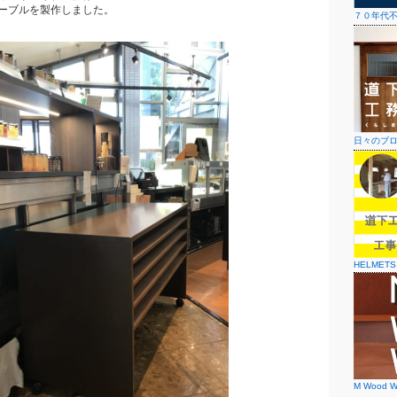
ーブルを製作しました。
７０年代
日々のブ
HELMETS
M Wood W