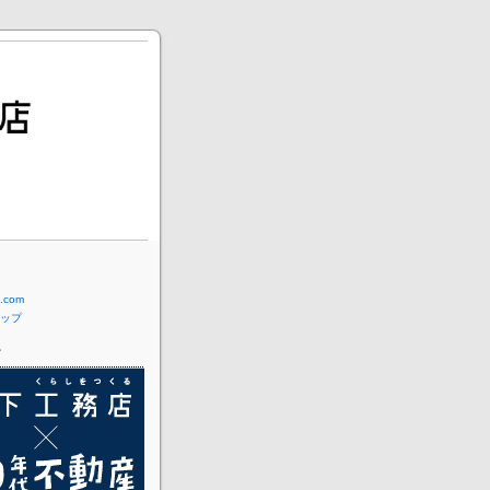
com
ップ
ー