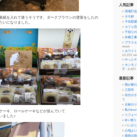
人気記事
現場打合
タモ材 
装紙を入れて使うそうです。ダークブラウンの塗装をしたの
子供部屋
たいになりました。
カフェ完
千切りの
外構工事
プラスエ
views
ホワイト
10,252 vi
やっとチ
ホンモノ
子
- 9,607
最新記事
我が家の
三田市 
自分がさ
う
古材のリ
私のec
ケーキ、ロールケーキなどが並んでいて
リフォー
いました♪
М＋便り
パンがニ
心地よい
発祥の誇