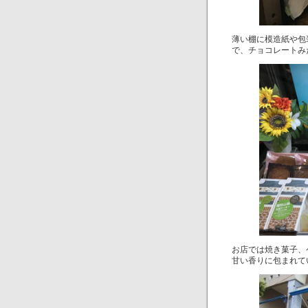
薄い棚に模造紙や包
で、チョコレートみ
お店では焼き菓子、
甘い香りに包まれて