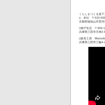
くらしをつくる道下
□ 本社 〒620-00
京都府福知山市荒河
□神戸支店 〒669-1
兵庫県三田市天神2-8
□家具工房 Mwoodwo
兵庫県三田市三輪4-2