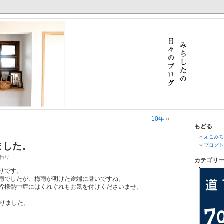
10年
»
もどる
えこみち.
ました。
ブログト
まわり
カテゴリ
りです。
雨でしたが、梅雨が明けた途端に暑いですね。
皆様熱中症にはくれぐれもお気を付けくださいませ。
なりました。