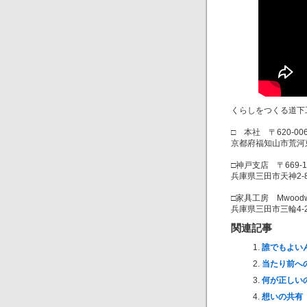
くらしをつくる道下
□ 本社 〒620-00
京都府福知山市荒河
□神戸支店 〒669-1
兵庫県三田市天神2-8
□家具工房 Mwoodwo
兵庫県三田市三輪4-2
関連記事
誰でもよい
当たり前へ
何が正しい
想いの共有