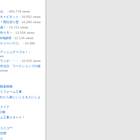
せ。
- 683,778 views
キャビネット
- 34,952 views
＊間仕切り壁
- 16,280 views
成！
- 15,721 views
作り方～
- 13,554 views
&地鎮祭
- 12,118 views
ナジーハウス。
- 10,586
アッシュテーブル！
-
ews
ラシが・・・
- 10,033 views
市当日 ワークショップの様
 views
観葉植物
リフォーム工事
れたら嬉しいことを人にしよ
メイク
o小物
ム工事スタート！
コニコ^^
空間
り