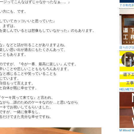
メージってこんなはずじゃなかったなぁ…。』
７０年代
い方にも、です。
していてカッコいいと思っていた』
、まずは。
を楽しんでいるとは想像もしていなかった』のもあります。
、
な』などと話が出ることがありますよね。
日々のブ
楽しい思い出が過去にもたくさんあって、
こともあります。
のですが、『今が一番、最高に楽しい』んです。
辛いことや悲しいことももちろんあります。
なと感じることや笑っていることも
じています。
自信もって言えます。
と自体が既に幸せです。
HELMETS
『ケーキ買って来てな』と言われ、
ながら…誰のためのケーキなのか…と思いながら
ーキでお祝いしてもらいました。
ですが、一緒に食事をし、
るだけでまた充分な幸せですね。
M Wood W