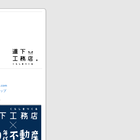
com
ップ
ー