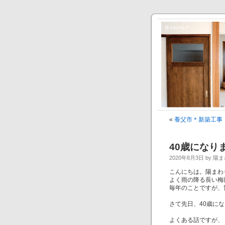
日々のブログ
«
養父市＊新築工事
40歳になり
2020年8月3日 by 陽
こんにちは。陽まわ
よく雨の降る長い梅
毎年のことですが、
さて先日、40歳に
よくある話ですが、