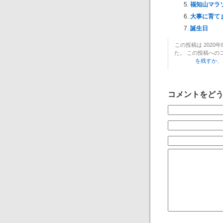
福知山マラソ
大事に育て
誕生日
この投稿は 2020年8
た。 この投稿への
を残すか
、
コメントをど