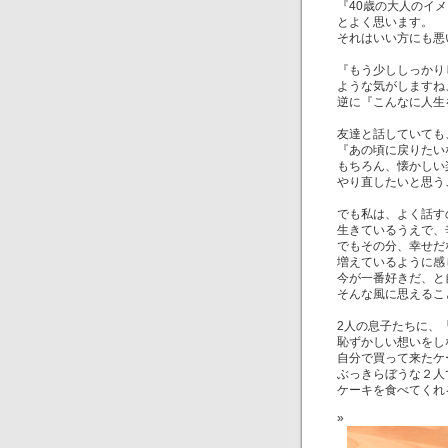
『40歳の大人のイ
とよく思います。
それはいい方にも悪
『もう少ししっかり
ような気がしますね
逆に『こんなに人生
友達と話していても
『あの頃に戻りたい
もちろん、懐かしい
やり直したいと思う
でも私は、よく話す
生きているうえで、
でもその分、幸せだ
増えているように感
今が一番好きだ、と
そんな風に思えるこ
2人の息子たちに、
恥ずかしい想いをし
自分で買って来たケ
ぶっきらぼうな２人
ケーキを食べてくれ