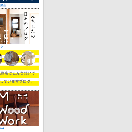
不動産
ログ
ork