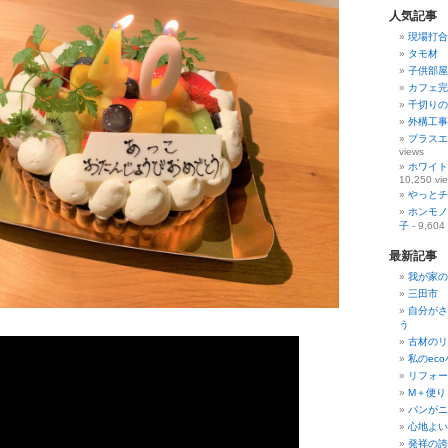
人気記事
現場打合
タモ材 
子供部屋
カフェ完
千切りの
外構工事
プラスエ
views
ホワイト
10,250 vi
やっとチ
ホンモノ
子
- 9,604
最新記事
我が家の
三田市 
自分がさ
う
古材のリ
私のec
リフォー
М＋便り
パンがニ
心地よい
発祥の誇